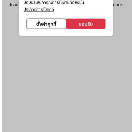
มอบประสบการณ์การใช้งานที่ดียิ่งขึ้น
loading
www.ktc.co.th
(see the
browser console
for more
ประกาศการใช้คุกกี้
information).
ตั้งค่าคุกกี้
ยอมรับ