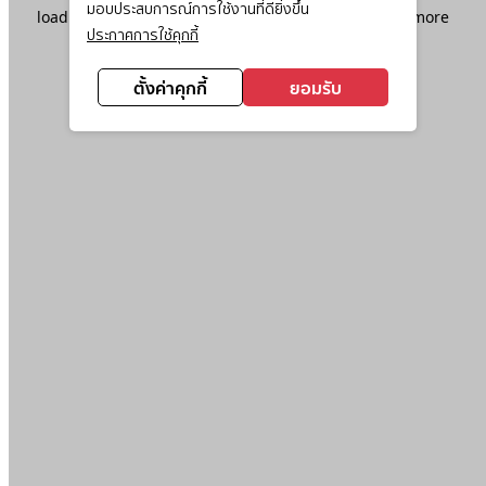
มอบประสบการณ์การใช้งานที่ดียิ่งขึ้น
loading
www.ktc.co.th
(see the
browser console
for more
ประกาศการใช้คุกกี้
information).
ตั้งค่าคุกกี้
ยอมรับ