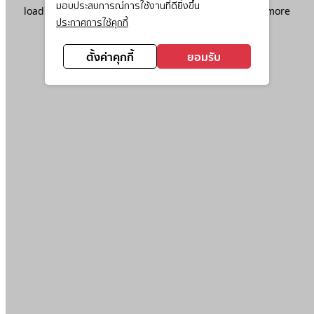
มอบประสบการณ์การใช้งานที่ดียิ่งขึ้น
loading
www.ktc.co.th
(see the
browser console
for more
ประกาศการใช้คุกกี้
information).
ตั้งค่าคุกกี้
ยอมรับ