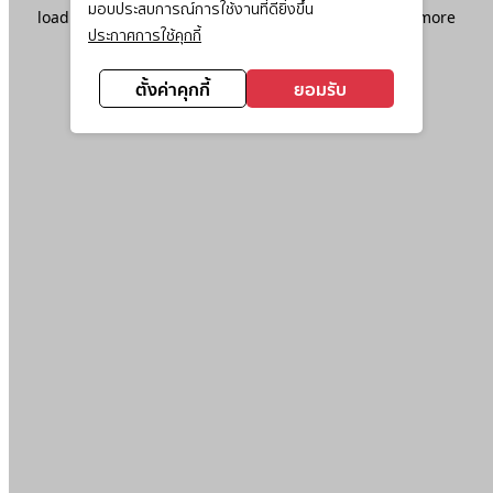
มอบประสบการณ์การใช้งานที่ดียิ่งขึ้น
loading
www.ktc.co.th
(see the
browser console
for more
ประกาศการใช้คุกกี้
information).
ตั้งค่าคุกกี้
ยอมรับ