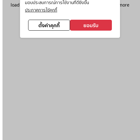
มอบประสบการณ์การใช้งานที่ดียิ่งขึ้น
loading
www.ktc.co.th
(see the
browser console
for more
ประกาศการใช้คุกกี้
information).
ตั้งค่าคุกกี้
ยอมรับ