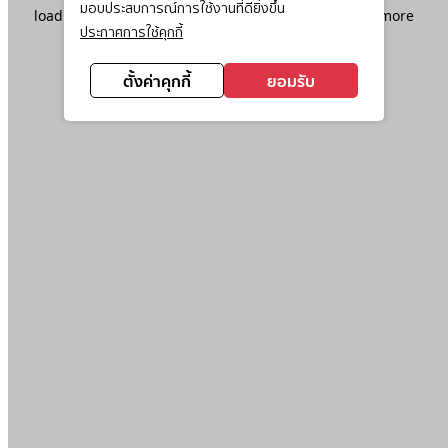
มอบประสบการณ์การใช้งานที่ดียิ่งขึ้น
loading
www.ktc.co.th
(see the
browser console
for more
ประกาศการใช้คุกกี้
information).
ตั้งค่าคุกกี้
ยอมรับ