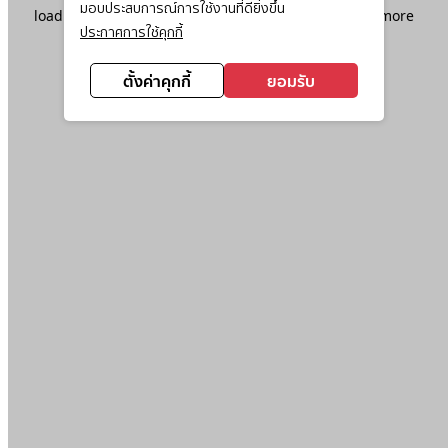
มอบประสบการณ์การใช้งานที่ดียิ่งขึ้น
loading
www.ktc.co.th
(see the
browser console
for more
ประกาศการใช้คุกกี้
information).
ตั้งค่าคุกกี้
ยอมรับ