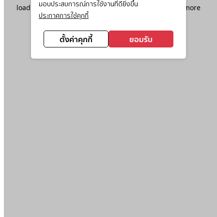
มอบประสบการณ์การใช้งานที่ดียิ่งขึ้น
loading
www.ktc.co.th
(see the
browser console
for more
ประกาศการใช้คุกกี้
information).
ตั้งค่าคุกกี้
ยอมรับ