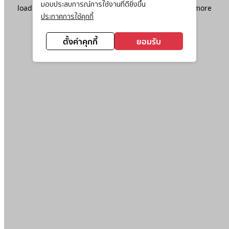
มอบประสบการณ์การใช้งานที่ดียิ่งขึ้น
loading
www.ktc.co.th
(see the
browser console
for more
ประกาศการใช้คุกกี้
information).
ตั้งค่าคุกกี้
ยอมรับ