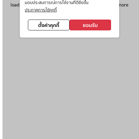
มอบประสบการณ์การใช้งานที่ดียิ่งขึ้น
loading
www.ktc.co.th
(see the
browser console
for more
ประกาศการใช้คุกกี้
information).
ตั้งค่าคุกกี้
ยอมรับ