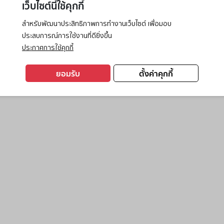
เว็บไซต์นี้ใช้คุกกี้
สำหรับพัฒนาประสิทธิภาพการทำงานเว็บไซต์ เพื่อมอบ
ประสบการณ์การใช้งานที่ดียิ่งขึ้น
exception has occurred while loading
www.ktc.co.th
(see the
browse
ประกาศการใช้คุกกี้
ยอมรับ
ตั้งค่าคุกกี้