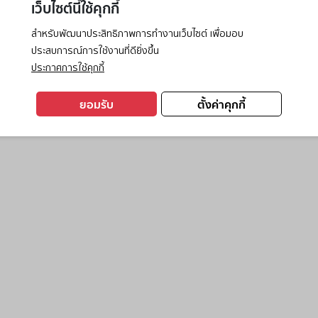
เว็บไซต์นี้ใช้คุกกี้
สำหรับพัฒนาประสิทธิภาพการทำงานเว็บไซต์ เพื่อมอบ
ประสบการณ์การใช้งานที่ดียิ่งขึ้น
exception has occurred while loading
www.ktc.co.th
(see the
browse
ประกาศการใช้คุกกี้
ยอมรับ
ตั้งค่าคุกกี้