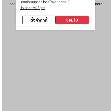
มอบประสบการณ์การใช้งานที่ดียิ่งขึ้น
loading
www.ktc.co.th
(see the
browser console
for more
ประกาศการใช้คุกกี้
information).
ตั้งค่าคุกกี้
ยอมรับ