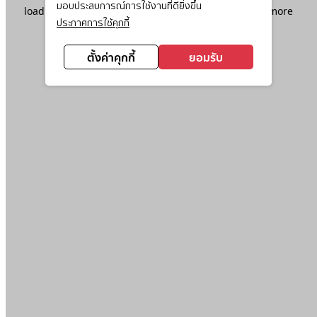
มอบประสบการณ์การใช้งานที่ดียิ่งขึ้น
loading
www.ktc.co.th
(see the
browser console
for more
ประกาศการใช้คุกกี้
information).
ตั้งค่าคุกกี้
ยอมรับ