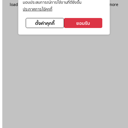
มอบประสบการณ์การใช้งานที่ดียิ่งขึ้น
loading
www.ktc.co.th
(see the
browser console
for more
ประกาศการใช้คุกกี้
information).
ตั้งค่าคุกกี้
ยอมรับ