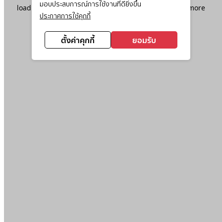
มอบประสบการณ์การใช้งานที่ดียิ่งขึ้น
loading
www.ktc.co.th
(see the
browser console
for more
ประกาศการใช้คุกกี้
information).
ตั้งค่าคุกกี้
ยอมรับ