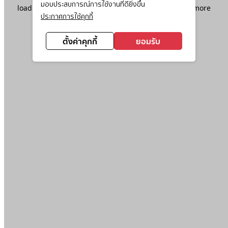
มอบประสบการณ์การใช้งานที่ดียิ่งขึ้น
loading
www.ktc.co.th
(see the
browser console
for more
ประกาศการใช้คุกกี้
information).
ตั้งค่าคุกกี้
ยอมรับ