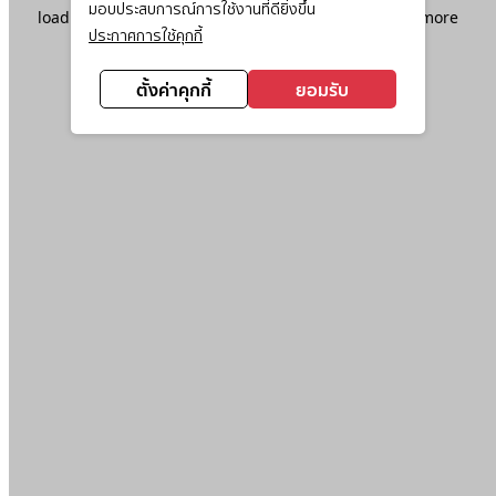
มอบประสบการณ์การใช้งานที่ดียิ่งขึ้น
loading
www.ktc.co.th
(see the
browser console
for more
ประกาศการใช้คุกกี้
information).
ตั้งค่าคุกกี้
ยอมรับ