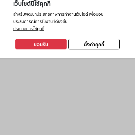
เว็บไซต์นี้ใช้คุกกี้
สำหรับพัฒนาประสิทธิภาพการทำงานเว็บไซต์ เพื่อมอบ
ประสบการณ์การใช้งานที่ดียิ่งขึ้น
exception has occurred while loading
www.ktc.co.th
(see the
browse
ประกาศการใช้คุกกี้
ยอมรับ
ตั้งค่าคุกกี้