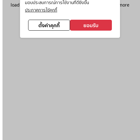
มอบประสบการณ์การใช้งานที่ดียิ่งขึ้น
loading
www.ktc.co.th
(see the
browser console
for more
ประกาศการใช้คุกกี้
information).
ตั้งค่าคุกกี้
ยอมรับ