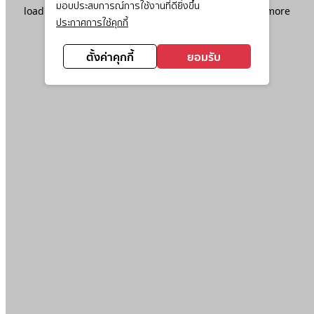
มอบประสบการณ์การใช้งานที่ดียิ่งขึ้น
loading
www.ktc.co.th
(see the
browser console
for more
ประกาศการใช้คุกกี้
information).
ตั้งค่าคุกกี้
ยอมรับ