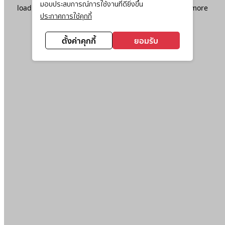
มอบประสบการณ์การใช้งานที่ดียิ่งขึ้น
loading
www.ktc.co.th
(see the
browser console
for more
ประกาศการใช้คุกกี้
information).
ตั้งค่าคุกกี้
ยอมรับ