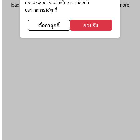
มอบประสบการณ์การใช้งานที่ดียิ่งขึ้น
loading
www.ktc.co.th
(see the
browser console
for more
ประกาศการใช้คุกกี้
information).
ตั้งค่าคุกกี้
ยอมรับ