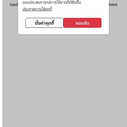
มอบประสบการณ์การใช้งานที่ดียิ่งขึ้น
loading
www.ktc.co.th
(see the
browser console
for more
ประกาศการใช้คุกกี้
information).
ตั้งค่าคุกกี้
ยอมรับ