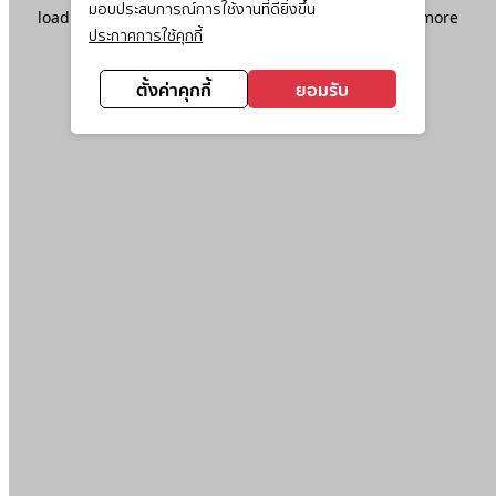
มอบประสบการณ์การใช้งานที่ดียิ่งขึ้น
loading
www.ktc.co.th
(see the
browser console
for more
ประกาศการใช้คุกกี้
information).
ตั้งค่าคุกกี้
ยอมรับ