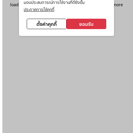
มอบประสบการณ์การใช้งานที่ดียิ่งขึ้น
loading
www.ktc.co.th
(see the
browser console
for more
ประกาศการใช้คุกกี้
information).
ตั้งค่าคุกกี้
ยอมรับ