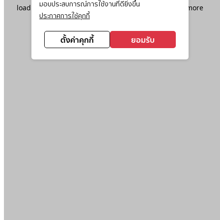
มอบประสบการณ์การใช้งานที่ดียิ่งขึ้น
loading
www.ktc.co.th
(see the
browser console
for more
ประกาศการใช้คุกกี้
information).
ตั้งค่าคุกกี้
ยอมรับ