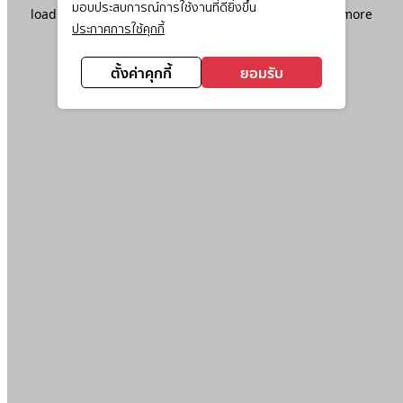
มอบประสบการณ์การใช้งานที่ดียิ่งขึ้น
loading
www.ktc.co.th
(see the
browser console
for more
ประกาศการใช้คุกกี้
information).
ตั้งค่าคุกกี้
ยอมรับ