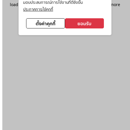
มอบประสบการณ์การใช้งานที่ดียิ่งขึ้น
loading
www.ktc.co.th
(see the
browser console
for more
ประกาศการใช้คุกกี้
information).
ตั้งค่าคุกกี้
ยอมรับ