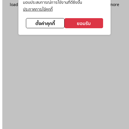
มอบประสบการณ์การใช้งานที่ดียิ่งขึ้น
loading
www.ktc.co.th
(see the
browser console
for more
ประกาศการใช้คุกกี้
information).
ตั้งค่าคุกกี้
ยอมรับ