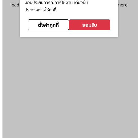
มอบประสบการณ์การใช้งานที่ดียิ่งขึ้น
loading
www.ktc.co.th
(see the
browser console
for more
ประกาศการใช้คุกกี้
information).
ตั้งค่าคุกกี้
ยอมรับ