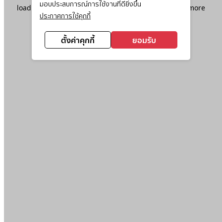
มอบประสบการณ์การใช้งานที่ดียิ่งขึ้น
loading
www.ktc.co.th
(see the
browser console
for more
ประกาศการใช้คุกกี้
information).
ตั้งค่าคุกกี้
ยอมรับ