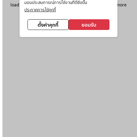
มอบประสบการณ์การใช้งานที่ดียิ่งขึ้น
loading
www.ktc.co.th
(see the
browser console
for more
ประกาศการใช้คุกกี้
information).
ตั้งค่าคุกกี้
ยอมรับ