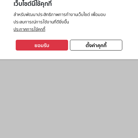
เว็บไซต์นี้ใช้คุกกี้
สำหรับพัฒนาประสิทธิภาพการทำงานเว็บไซต์ เพื่อมอบ
ประสบการณ์การใช้งานที่ดียิ่งขึ้น
exception has occurred while loading
www.ktc.co.th
(see the
browse
ประกาศการใช้คุกกี้
ยอมรับ
ตั้งค่าคุกกี้