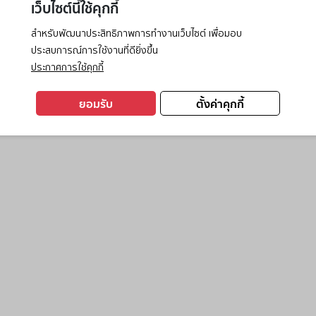
เว็บไซต์นี้ใช้คุกกี้
สำหรับพัฒนาประสิทธิภาพการทำงานเว็บไซต์ เพื่อมอบ
ประสบการณ์การใช้งานที่ดียิ่งขึ้น
exception has occurred while loading
www.ktc.co.th
(see the
browse
ประกาศการใช้คุกกี้
ยอมรับ
ตั้งค่าคุกกี้