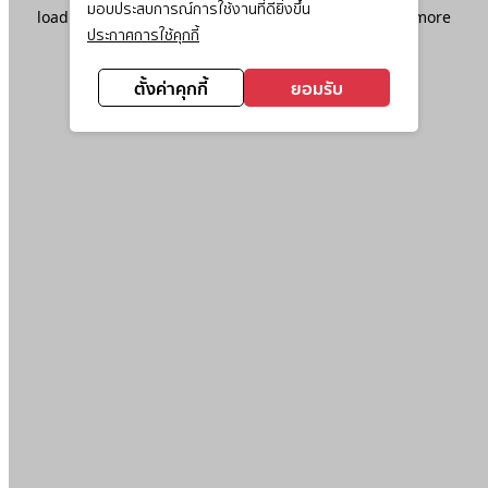
มอบประสบการณ์การใช้งานที่ดียิ่งขึ้น
loading
www.ktc.co.th
(see the
browser console
for more
ประกาศการใช้คุกกี้
information).
ตั้งค่าคุกกี้
ยอมรับ