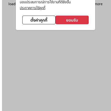
มอบประสบการณ์การใช้งานที่ดียิ่งขึ้น
loading
www.ktc.co.th
(see the
browser console
for more
ประกาศการใช้คุกกี้
information).
ตั้งค่าคุกกี้
ยอมรับ