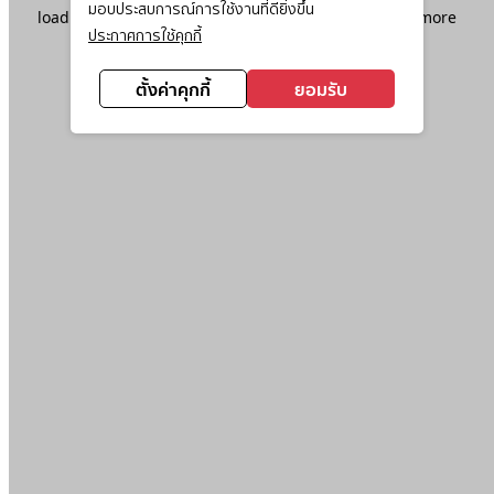
มอบประสบการณ์การใช้งานที่ดียิ่งขึ้น
loading
www.ktc.co.th
(see the
browser console
for more
ประกาศการใช้คุกกี้
information).
ตั้งค่าคุกกี้
ยอมรับ