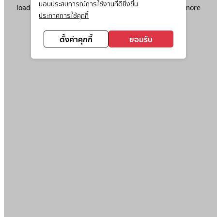
มอบประสบการณ์การใช้งานที่ดียิ่งขึ้น
loading
www.ktc.co.th
(see the
browser console
for more
ประกาศการใช้คุกกี้
information).
ตั้งค่าคุกกี้
ยอมรับ