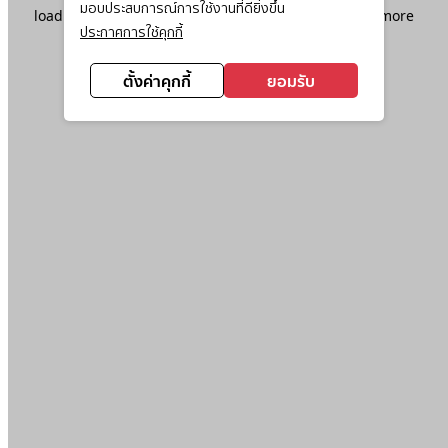
มอบประสบการณ์การใช้งานที่ดียิ่งขึ้น
loading
www.ktc.co.th
(see the
browser console
for more
ประกาศการใช้คุกกี้
information).
ตั้งค่าคุกกี้
ยอมรับ