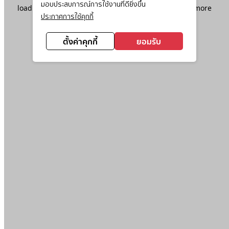
มอบประสบการณ์การใช้งานที่ดียิ่งขึ้น
loading
www.ktc.co.th
(see the
browser console
for more
ประกาศการใช้คุกกี้
information).
ตั้งค่าคุกกี้
ยอมรับ