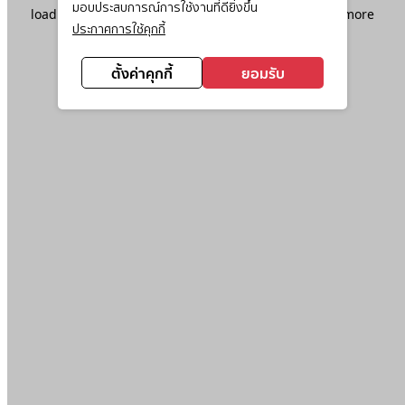
มอบประสบการณ์การใช้งานที่ดียิ่งขึ้น
loading
www.ktc.co.th
(see the
browser console
for more
ประกาศการใช้คุกกี้
information).
ตั้งค่าคุกกี้
ยอมรับ