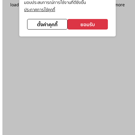
มอบประสบการณ์การใช้งานที่ดียิ่งขึ้น
loading
www.ktc.co.th
(see the
browser console
for more
ประกาศการใช้คุกกี้
information).
ตั้งค่าคุกกี้
ยอมรับ