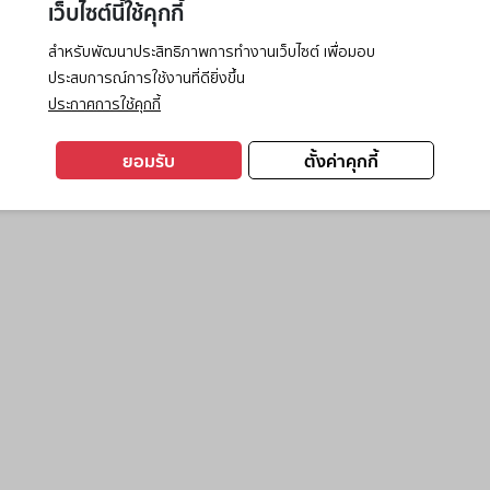
เว็บไซต์นี้ใช้คุกกี้
สำหรับพัฒนาประสิทธิภาพการทำงานเว็บไซต์ เพื่อมอบ
ประสบการณ์การใช้งานที่ดียิ่งขึ้น
exception has occurred while loading
www.ktc.co.th
(see the
browse
ประกาศการใช้คุกกี้
ยอมรับ
ตั้งค่าคุกกี้