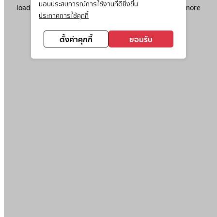
มอบประสบการณ์การใช้งานที่ดียิ่งขึ้น
loading
www.ktc.co.th
(see the
browser console
for more
ประกาศการใช้คุกกี้
information).
ตั้งค่าคุกกี้
ยอมรับ