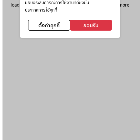
มอบประสบการณ์การใช้งานที่ดียิ่งขึ้น
loading
www.ktc.co.th
(see the
browser console
for more
ประกาศการใช้คุกกี้
information).
ตั้งค่าคุกกี้
ยอมรับ