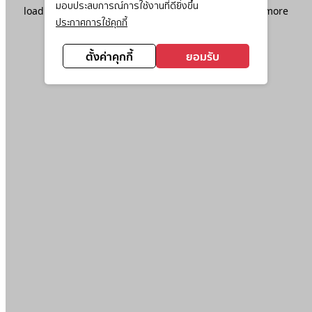
มอบประสบการณ์การใช้งานที่ดียิ่งขึ้น
loading
www.ktc.co.th
(see the
browser console
for more
ประกาศการใช้คุกกี้
information).
ตั้งค่าคุกกี้
ยอมรับ