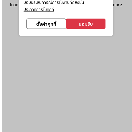
มอบประสบการณ์การใช้งานที่ดียิ่งขึ้น
loading
www.ktc.co.th
(see the
browser console
for more
ประกาศการใช้คุกกี้
information).
ตั้งค่าคุกกี้
ยอมรับ