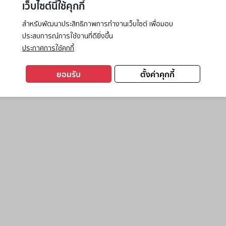
เว็บไซต์นี้ใช้คุกกี้
สำหรับพัฒนาประสิทธิภาพการทำงานเว็บไซต์ เพื่อมอบ
ประสบการณ์การใช้งานที่ดียิ่งขึ้น
exception has occurred while loading
www.ktc.co.th
(see the
browse
ประกาศการใช้คุกกี้
ยอมรับ
ตั้งค่าคุกกี้