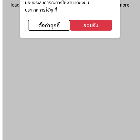
มอบประสบการณ์การใช้งานที่ดียิ่งขึ้น
loading
www.ktc.co.th
(see the
browser console
for more
ประกาศการใช้คุกกี้
information).
ตั้งค่าคุกกี้
ยอมรับ